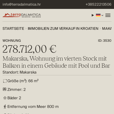
info@terradalmatica.hr
+38522213506
STARTSEITE
IMMOBILIEN ZUM VERKAUF IN KROATIEN
MAKAR
WOHNUNG
ID: 3530
278.712,00 €
Makarska, Wohnung im vierten Stock mit
Balkon in einem Gebäude mit Pool und Bar
Standort: Makarska
Größe (m²):
66 m²
Zimmer:
2
Bäder
2
Entfernung vom Meer
800 m