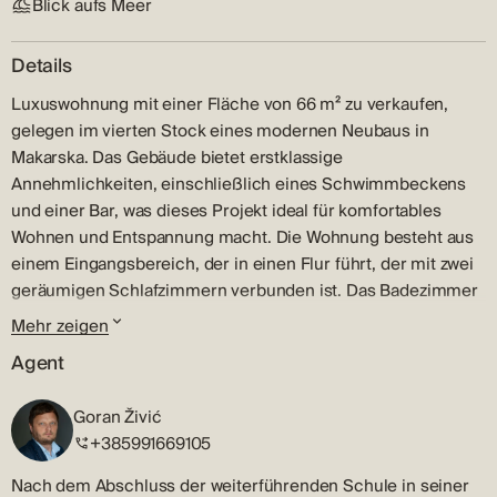
Blick aufs Meer
Details
Luxuswohnung mit einer Fläche von 66 m² zu verkaufen,
gelegen im vierten Stock eines modernen Neubaus in
Makarska. Das Gebäude bietet erstklassige
Annehmlichkeiten, einschließlich eines Schwimmbeckens
und einer Bar, was dieses Projekt ideal für komfortables
Wohnen und Entspannung macht. Die Wohnung besteht aus
einem Eingangsbereich, der in einen Flur führt, der mit zwei
geräumigen Schlafzimmern verbunden ist. Das Badezimmer
ist modern mit hochwertigen Materialien ausgestattet,
Mehr zeigen
während sich eine zusätzliche Gästetoilette direkt am
Agent
Eingang befindet. Das Wohnzimmer, die Küche und der
Essbereich bilden einen offenen Raum, der perfekt für
Goran Živić
Familienzusammenkünfte ist. Vom Wohnzimmer aus gelangt
+385991669105
man auf den Balkon, der einen schönen Blick bietet und ideal
für Entspannung und das Genießen der mediterranen
Nach dem Abschluss der weiterführenden Schule in seiner